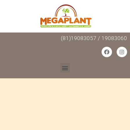
(81)19083057 / 19083060