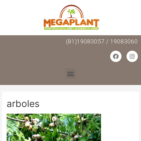
(81)19083057 / 19083060
arboles